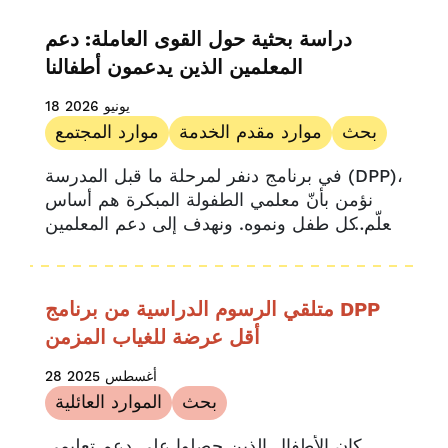
قصص مقدمي الخدمة
مشروع البيانات الاستراتيجية (SDP) التابع لمركز
أبحاث سياسات التعليم بجامعة هارفارد،...
بحث
دراسة بحثية حول القوى العاملة: دعم
يو بي كيه كولورادو
المعلمين الذين يدعمون أطفالنا
18 يونيو 2026
بحث
موارد مقدم الخدمة
موارد المجتمع
في برنامج دنفر لمرحلة ما قبل المدرسة (DPP)،
نؤمن بأنّ معلمي الطفولة المبكرة هم أساس
تعلّم كل طفل ونموه. ونهدف إلى دعم المعلمين
المتفانين الذين يساهمون في بناء...
متلقي الرسوم الدراسية من برنامج DPP
أقل عرضة للغياب المزمن
28 أغسطس 2025
بحث
الموارد العائلية
كان الأطفال الذين حصلوا على دعم تعليمي