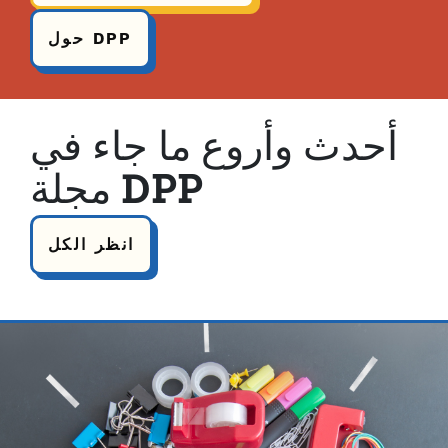
حول DPP
أحدث وأروع ما جاء في
مجلة DPP
انظر الكل