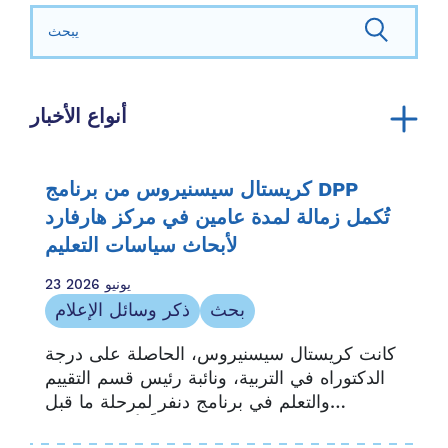
بحث عن:
أنواع الأخبار
إعلان
التقرير السنوي
كريستال سيسنيروس من برنامج DPP
موارد المجتمع
تُكمل زمالة لمدة عامين في مركز هارفارد
الموارد العائلية
لأبحاث سياسات التعليم
قصص عائلية
23 يونيو 2026
ذكر وسائل الإعلام
بحث
ذكر وسائل الإعلام
النشرة الإخبارية
كانت كريستال سيسنيروس، الحاصلة على درجة
الفرصة والوصول
الدكتوراه في التربية، ونائبة رئيس قسم التقييم
بيان صحفي
والتعلم في برنامج دنفر لمرحلة ما قبل
موارد مقدم الخدمة
المدرسة، من بين 46 زميلًا أكملوا مؤخرًا