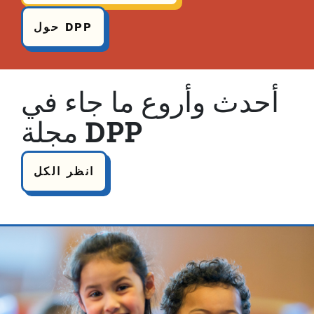
حول DPP
أحدث وأروع ما جاء في
مجلة DPP
انظر الكل