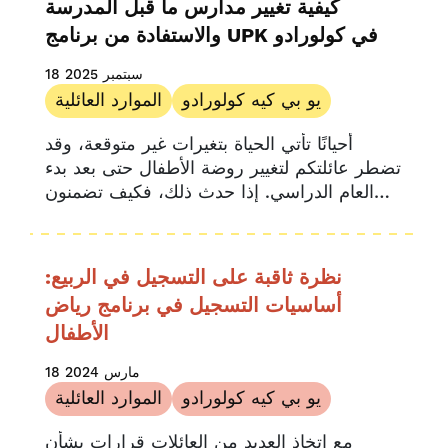
كيفية تغيير مدارس ما قبل المدرسة
يو بي كيه كولورادو
والاستفادة من برنامج UPK في كولورادو
18 سبتمبر 2025
يو بي كيه كولورادو
الموارد العائلية
أحيانًا تأتي الحياة بتغيرات غير متوقعة، وقد
تضطر عائلتكم لتغيير روضة الأطفال حتى بعد بدء
العام الدراسي. إذا حدث ذلك، فكيف تضمنون
استمرار طفلكم الصغير في التعلم؟
نظرة ثاقبة على التسجيل في الربيع:
أساسيات التسجيل في برنامج رياض
الأطفال
18 مارس 2024
يو بي كيه كولورادو
الموارد العائلية
مع اتخاذ العديد من العائلات قرارات بشأن