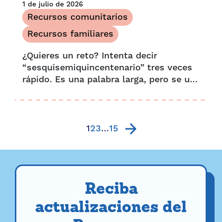
1 de julio de 2026
Recursos comunitarios
Recursos familiares
¿Quieres un reto? Intenta decir
“sesquisemiquincentenario” tres veces
rápido. Es una palabra larga, pero se usa
para describir la celebración conjunta
de un 150 aniversario y un 250
aniversario.
1
2
3
…
15
Reciba
actualizaciones del