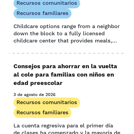
Mención en los medios
Recursos comunitarios
Hoja informativa
Recursos familiares
Oportunidad y acceso
Childcare options range from a neighbor
Presione soltar
down the block to a fully licensed
Recursos para proveedores
childcare center that provides meals,
Historias de proveedores
enrichment activities, preschool
Investigación
curriculum and extended-day care.
UPK Colorado
Choosing what’s best for your...
Consejos para ahorrar en la vuelta
al cole para familias con niños en
edad preescolar
3 de agosto de 2026
Recursos comunitarios
Recursos familiares
La cuenta regresiva para el primer día
de clases ha comenzado y la mayoría de