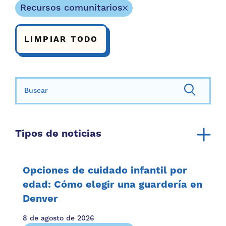
Recursos comunitarios
LIMPIAR TODO
Buscar:
Tipos de noticias
Anuncio
Informe anual
Opciones de cuidado infantil por
Recursos comunitarios
edad: Cómo elegir una guardería en
Denver
Recursos familiares
Historias familiares
8 de agosto de 2026