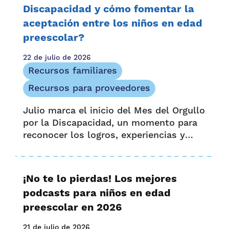
Denver...
Discapacidad y cómo fomentar la
aceptación entre los niños en edad
preescolar?
22 de julio de 2026
Recursos familiares
Recursos para proveedores
Julio marca el inicio del Mes del Orgullo
por la Discapacidad, un momento para
reconocer los logros, experiencias y
barreras únicas que enfrentan las
personas con discapacidad. También es
una oportunidad para celebrar y
¡No te lo pierdas! Los mejores
reconocer...
podcasts para niños en edad
preescolar en 2026
21 de julio de 2026