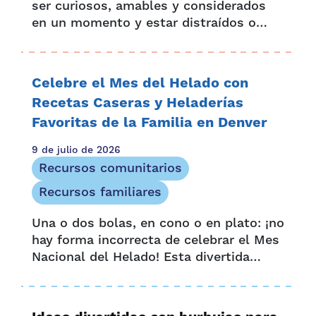
ser curiosos, amables y considerados
en un momento y estar distraídos o
desafiantes al siguiente. A medida que
descubren su independencia en el
mundo, a menudo ponen a prueba los
Celebre el Mes del Helado con
límites y desafían...
Recetas Caseras y Heladerías
Favoritas de la Familia en Denver
9 de julio de 2026
Recursos comunitarios
Recursos familiares
Una o dos bolas, en cono o en plato: ¡no
hay forma incorrecta de celebrar el Mes
Nacional del Helado! Esta divertida
celebración, que dura todo un mes,
comenzó en 1984, cuando el
presidente...