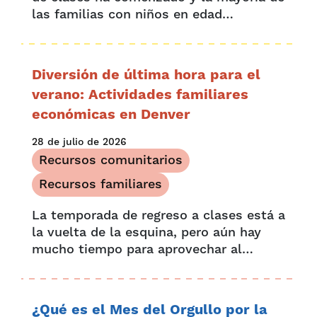
las familias con niños en edad
preescolar podrían beneficiarse de los
ahorros para la vuelta al cole. Con la
vuelta al cole llega una nueva lista de
Diversión de última hora para el
artículos para...
verano: Actividades familiares
económicas en Denver
28 de julio de 2026
Recursos comunitarios
Recursos familiares
La temporada de regreso a clases está a
la vuelta de la esquina, pero aún hay
mucho tiempo para aprovechar al
máximo el verano con actividades
familiares en Denver. Agosto está lleno
de oportunidades para disfrutar en
¿Qué es el Mes del Orgullo por la