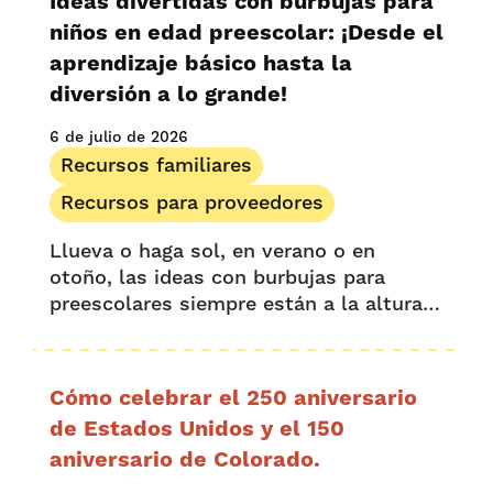
Ideas divertidas con burbujas para
niños en edad preescolar: ¡Desde el
aprendizaje básico hasta la
diversión a lo grande!
6 de julio de 2026
Recursos familiares
Recursos para proveedores
Llueva o haga sol, en verano o en
otoño, las ideas con burbujas para
preescolares siempre están a la altura,
creando horas de diversión y
aprendizaje sin fin. Tanto para los
pequeños aprendices como para los
Cómo celebrar el 250 aniversario
adultos, las burbujas...
de Estados Unidos y el 150
aniversario de Colorado.