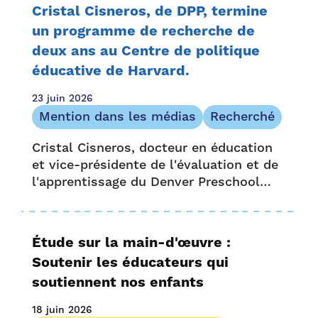
Rapport annuel
Cristal Cisneros, de DPP, termine
Ressources communautaires
un programme de recherche de
deux ans au Centre de politique
Ressources pour la famille
éducative de Harvard.
Histoires de famille
Mention dans les médias
23 juin 2026
Bulletin
Mention dans les médias
Recherché
Opportunité et accès
Cristal Cisneros, docteur en éducation
Communiqué de presse
et vice-présidente de l'évaluation et de
Ressources pour les fournisseurs
l'apprentissage du Denver Preschool
Histoires de fournisseurs
Program, figurait parmi les 46 boursiers
Recherche
qui ont récemment achevé le Strategic
Data Project (SDP) du Center for
UPK Colorado
Étude sur la main-d'œuvre :
Education Policy Research de Harvard….
Soutenir les éducateurs qui
soutiennent nos enfants
18 juin 2026