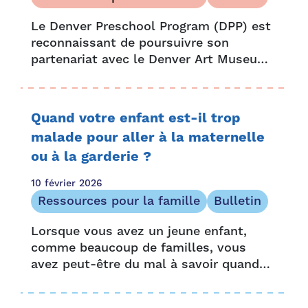
Le Denver Preschool Program (DPP) est
reconnaissant de poursuivre son
partenariat avec le Denver Art Museum
(DAM) en proposant une lecture de
livres interactive et amusante animée
par une célébrité lors du 24e Día del
Quand votre enfant est-il trop
Niño annuel du DAM (Journée des
malade pour aller à la maternelle
enfants).
ou à la garderie ?
10 février 2026
Ressources pour la famille
Bulletin
Lorsque vous avez un jeune enfant,
comme beaucoup de familles, vous
avez peut-être du mal à savoir quand
votre enfant est trop malade pour aller
à la crèche ou à la garderie. Votre