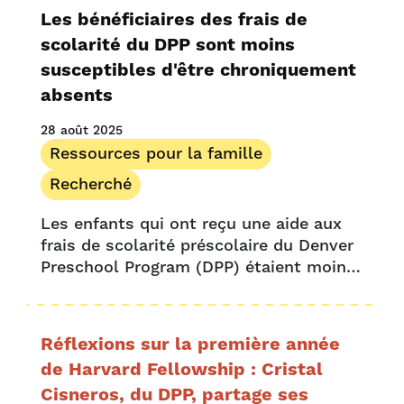
enfant d'âge préscolaire peut être…
Les bénéficiaires des frais de
scolarité du DPP sont moins
susceptibles d'être chroniquement
absents
28 août 2025
Ressources pour la famille
Recherché
Les enfants qui ont reçu une aide aux
frais de scolarité préscolaire du Denver
Preschool Program (DPP) étaient moins
susceptibles d'être chroniquement
absents ou de redoubler en cinquième
année, selon une étude compilée dans
Réflexions sur la première année
le...
de Harvard Fellowship : Cristal
Cisneros, du DPP, partage ses