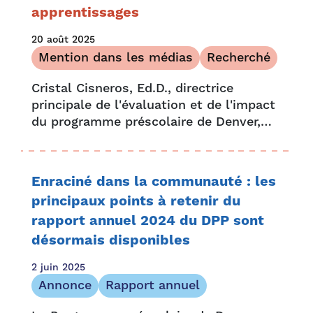
apprentissages
20 août 2025
Mention dans les médias
Recherché
Cristal Cisneros, Ed.D., directrice
principale de l'évaluation et de l'impact
du programme préscolaire de Denver,
est l'une des 13 boursières qui
participent au projet Strategic Data
Research du Harvard's Center for
Enraciné dans la communauté : les
Education Policy Research...
principaux points à retenir du
rapport annuel 2024 du DPP sont
désormais disponibles
2 juin 2025
Annonce
Rapport annuel