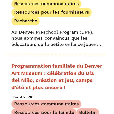
Ressources communautaires
Ressources pour les fournisseurs
Recherché
Au Denver Preschool Program (DPP),
nous sommes convaincus que les
éducateurs de la petite enfance jouent
un rôle essentiel dans l'apprentissage
et le développement de chaque enfant.
Notre objectif est de soutenir les
Programmation familiale du Denver
enseignants dévoués qui contribuent à
Art Museum : célébration du Día
façonner….
del Niño, création et jeu, camps
d'été et plus encore !
5 avril 2026
Ressources communautaires
Ressources pour la famille
Bulletin