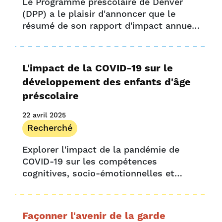
Le Programme préscolaire de Denver
(DPP) a le plaisir d'annoncer que le
résumé de son rapport d'impact annuel
2024 est désormais disponible sur son
site web. Ce résumé abrégé, accessible
en ligne, offre un aperçu…
L'impact de la COVID-19 sur le
développement des enfants d'âge
préscolaire
22 avril 2025
Recherché
Explorer l'impact de la pandémie de
COVID-19 sur les compétences
cognitives, socio-émotionnelles et
exécutives des enfants d'âge préscolaire
La pandémie de COVID-19 a entraîné la
fermeture de la grande majorité des
Façonner l'avenir de la garde
écoles...