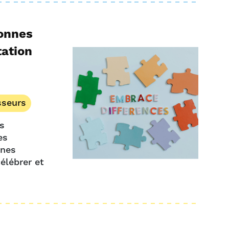
sonnes
tation
sseurs
es
es
nnes
élébrer et