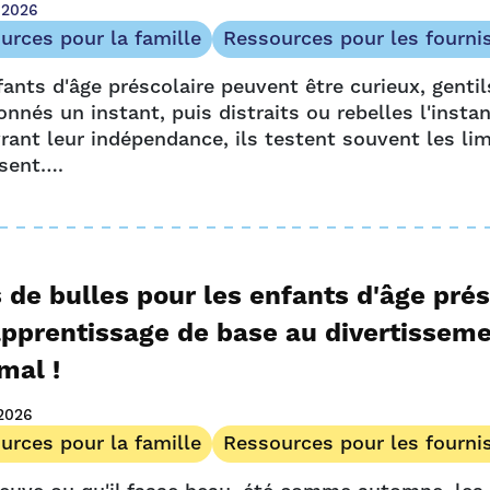
t 2026
urces pour la famille
Ressources pour les fourni
ants d'âge préscolaire peuvent être curieux, gentil
onnés un instant, puis distraits ou rebelles l'insta
ant leur indépendance, ils testent souvent les lim
sent….
 de bulles pour les enfants d'âge prés
apprentissage de base au divertissem
mal !
 2026
urces pour la famille
Ressources pour les fourni