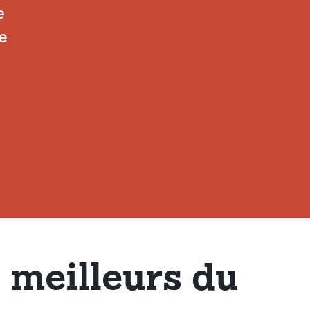
e
e
 meilleurs du