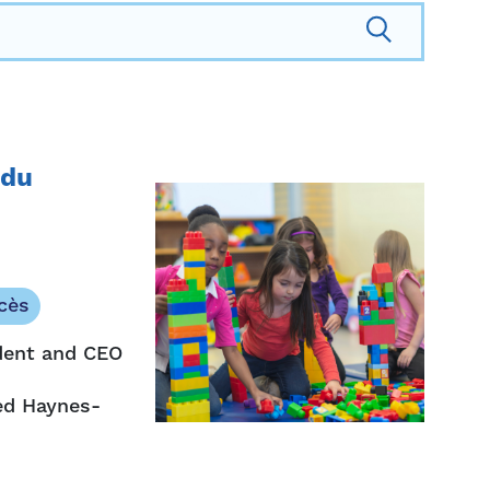
 du
cès
ident and CEO
ed Haynes-