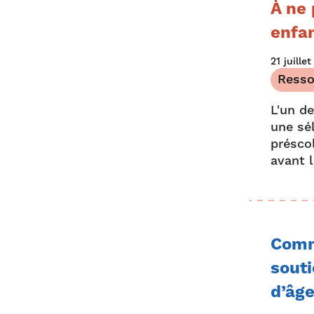
À ne 
enfan
21 juille
Resso
L'un de
une sé
préscol
avant 
Comme
souti
d’âge