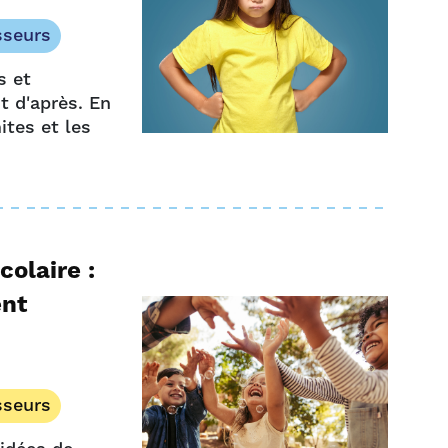
sseurs
s et
nt d'après. En
ites et les
colaire :
ent
sseurs