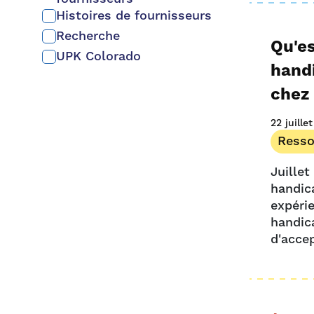
Histoires de fournisseurs
Recherche
Qu'es
UPK Colorado
hand
chez 
22 juille
Resso
Juille
handic
expéri
handic
d'acce