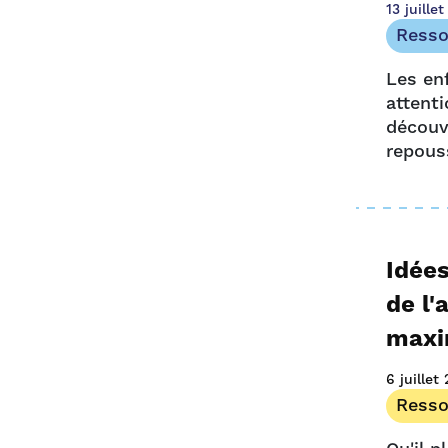
13 juille
Resso
Les enf
attenti
découvr
repous
Idées
de l'
maxi
6 juillet
Resso