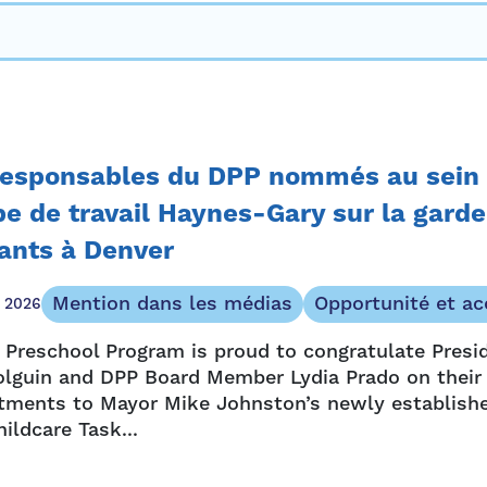
responsables du DPP nommés au sein
e de travail Haynes-Gary sur la garde
ants à Denver
Mention dans les médias
Opportunité et ac
t 2026
 Preschool Program is proud to congratulate Pres
olguin and DPP Board Member Lydia Prado on their
tments to Mayor Mike Johnston’s newly establish
ildcare Task...