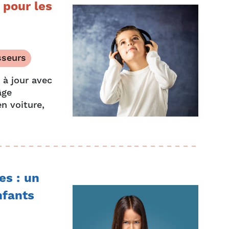
 pour les
sseurs
 à jour avec
âge
n voiture,
es : un
nfants