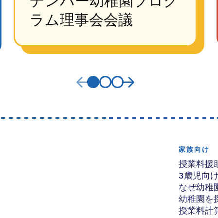
デンバー幼稚園プログ
ラム理事会会議
家族向け
授業料援
3歳児向
なぜ幼稚
幼稚園を
授業料計