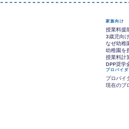
家族向け
授業料援
3歳児向
なぜ幼稚
幼稚園を
授業料計
DPP奨学
プロバイダ
プロバイ
現在のプ