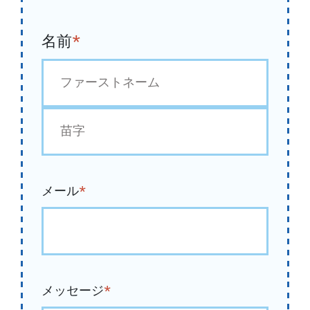
名前
*
初
め
最
後
メール
*
メッセージ
*