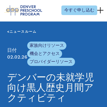
コンテンツにスキップ
今すぐ申し込む
ニュースルーム
家族向けリソース
日付
機会とアクセス
02.02.26
プロバイダーリソース
デンバーの未就学児
向け黒人歴史月間ア
クティビティ