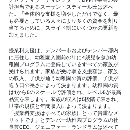
グゼクティブ・ディレクターでDPP理事会の会
計担当であるスーザン・スティール氏は述べ
た。「全体的な支援を増やしただけでなく、最
も必要としている人々により多くの資金を割り
当てるために、スライド制にいくつかの更新を
加えました。」
授業料支援は、デンバー市およびデンバー郡内
に居住し、幼稚園入園前の年に4歳児を参加幼
稚園プログラムに登録しているすべての家族が
受けられます。家族が受け取る支援額は、家族
の収入、子供が通う幼稚園の質の評価、子供が
通う日の長さによって決まります。幼稚園の質
は1から5のスケールで評価され、レベル5が最高
品質を表します。家族の収入は5段階で表され、
世帯の規模と年間収入によって決まります。
「授業料支援はすべての家族にとって貴重なメ
リットです」とデンバー幼稚園プログラムの社
長兼CEO、ジェニファー・ランドラムは述べて