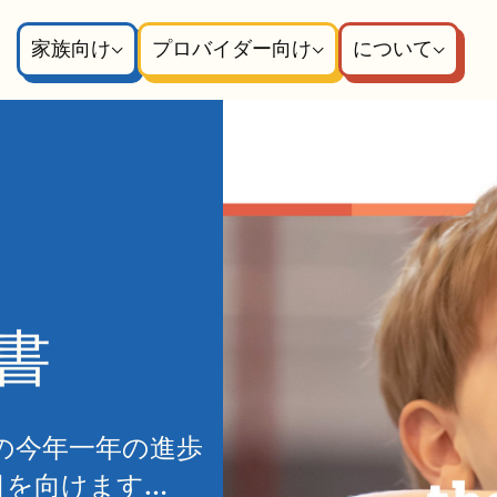
家族向け
プロバイダー向け
について
告書
 の今年一年の進歩
目を向けます…