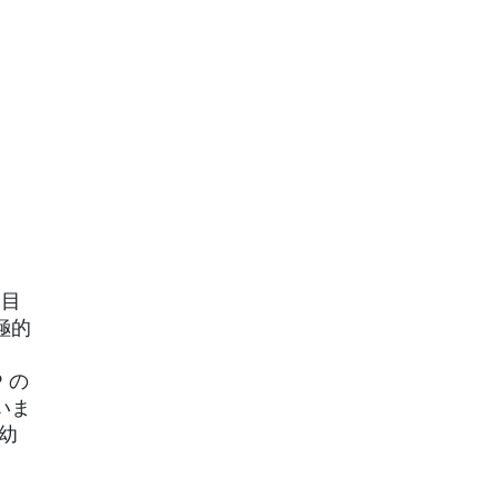
に目
極的
 の
いま
幼