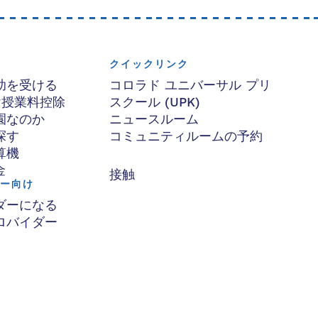
クイックリンク
助を受ける
コロラド ユニバーサル プリ
け授業料控除
スクール (UPK)
園なのか
ニュースルーム
探す
コミュニティルームの予約
算機
金
接触
ー向け
ダーになる
ロバイダー