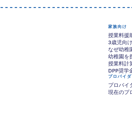
家族向け
授業料援
3歳児向
なぜ幼稚
幼稚園を
授業料計
DPP奨学
プロバイダ
プロバイ
現在のプ