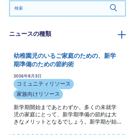
検索する：
ニュースの種類
発表
年報
幼稚園児のいるご家庭のための、新学
コミュニティリソース
期準備のための節約術
家族向けリソース
2026年8月3日
家族の物語
コミュニティリソース
メディア掲載
家族向けリソース
ニュースレター
新学期開始まであとわずか。多くの未就学
機会とアクセス
児の家庭にとって、新学期準備の節約は大
プレスリリース
きなメリットとなるでしょう。新学期が始
プロバイダーリソース
まると、必要なものが新たにリストアップ
プロバイダーのストーリー