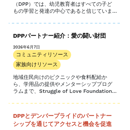
（DPP）では、幼児教育者はすべての子ど
もの学習と発達の中心であると信じていま
す。私たちは、子どもたちの成長を形作る
献身的な教師たちを支援することを目指し
ています。.
DPPパートナー紹介：愛の闘い財団
2026年6月7日
コミュニティリソース
家族向けリソース
地域住民向けのピクニックや食料配給か
ら、学用品の提供やメンターシッププログ
ラムまで、Struggle of Love Foundation
(SOLF) は、26年近くにわたり、最も支援
を必要とする人々に対し、不可欠な包括的
なサービスを提供してきました。.
DPPとデンバープライドのパートナー
シップを通じてアクセスと機会を促進