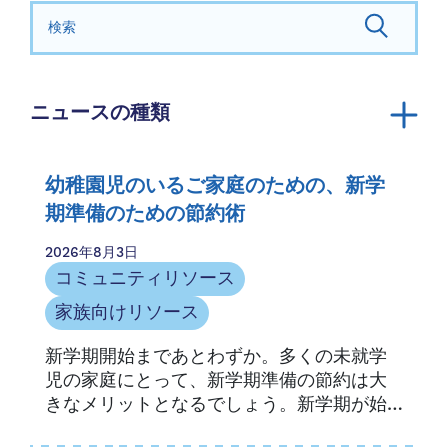
検索する：
ニュースの種類
発表
年報
幼稚園児のいるご家庭のための、新学
コミュニティリソース
期準備のための節約術
家族向けリソース
2026年8月3日
家族の物語
コミュニティリソース
メディア掲載
家族向けリソース
ニュースレター
新学期開始まであとわずか。多くの未就学
機会とアクセス
児の家庭にとって、新学期準備の節約は大
プレスリリース
きなメリットとなるでしょう。新学期が始
プロバイダーリソース
まると、必要なものが新たにリストアップ
プロバイダーのストーリー