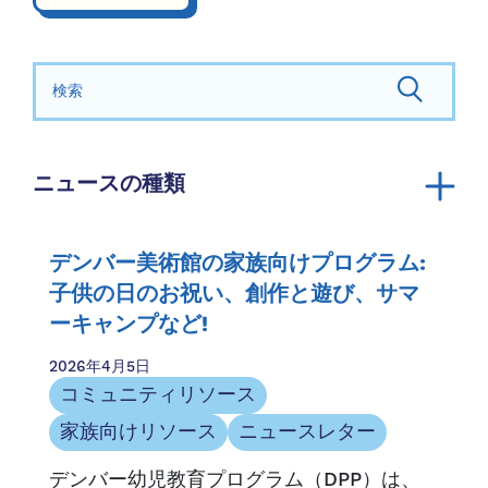
検索する：
ニュースの種類
発表
年報
デンバー美術館の家族向けプログラム:
コミュニティリソース
子供の日のお祝い、創作と遊び、サマ
ーキャンプなど!
家族向けリソース
家族の物語
2026年4月5日
メディア掲載
コミュニティリソース
ニュースレター
家族向けリソース
ニュースレター
機会とアクセス
デンバー幼児教育プログラム（DPP）は、
プレスリリース