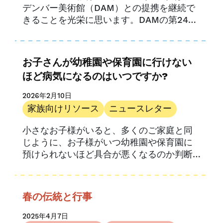
デンバー美術館（DAM）との提携を継続で
プロバイダーリソース
きることを光栄に思います。DAMの第24回
プロバイダーのストーリー
年次児童の日（Día del Niño）にて、有名
研究
人による楽しくインタラクティブな絵本の
UPKコロラド
読み聞かせ会を開催します。.
お子さんが幼稚園や保育園に行けない
ほど病気になるのはいつですか?
2026年2月10日
家族向けリソース
ニュースレター
小さなお子様がいると、多くのご家庭と同
じように、お子様がいつ幼稚園や保育園に
預けられないほど具合が悪くなるのか判断
に苦労されるかもしれません。未就学児の
場合は…
春の伝統と行事
2025年4月7日