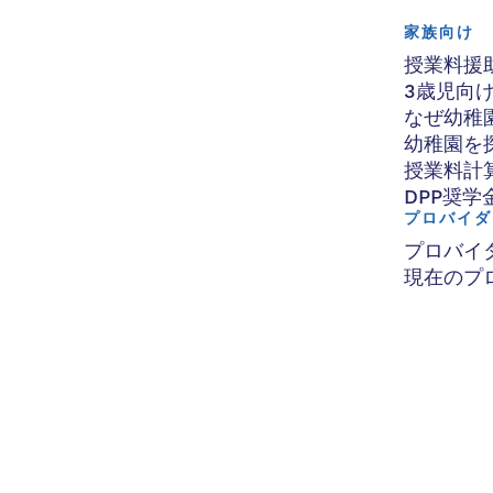
家族向け
授業料援
3歳児向
なぜ幼稚
幼稚園を
授業料計
DPP奨学
プロバイダ
プロバイ
現在のプ