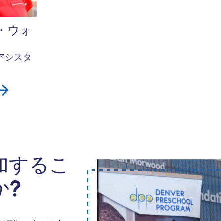
・ウォ
アシスタ
加するこ
か?