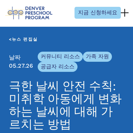
콘텐츠 건너뛰기
지금 신청하세요
뉴스 편집실
커뮤니티 리소스
가족 자원
날짜
05.27.26
공급자 리소스
극한 날씨 안전 수칙:
미취학 아동에게 변화
하는 날씨에 대해 가
르치는 방법