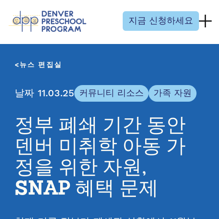
콘텐츠 건너뛰기
지금 신청하세요
뉴스 편집실
날짜 11.03.25
커뮤니티 리소스
가족 자원
정부 폐쇄 기간 동안
덴버 미취학 아동 가
정을 위한 자원,
SNAP 혜택 문제