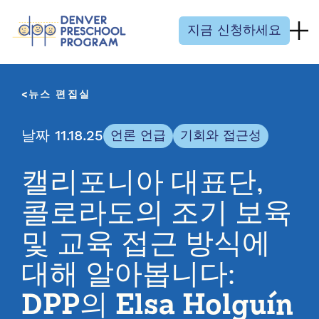
콘텐츠 건너뛰기
지금 신청하세요
뉴스 편집실
날짜 11.18.25
언론 언급
기회와 접근성
캘리포니아 대표단,
콜로라도의 조기 보육
및 교육 접근 방식에
대해 알아봅니다:
DPP의 Elsa Holguín