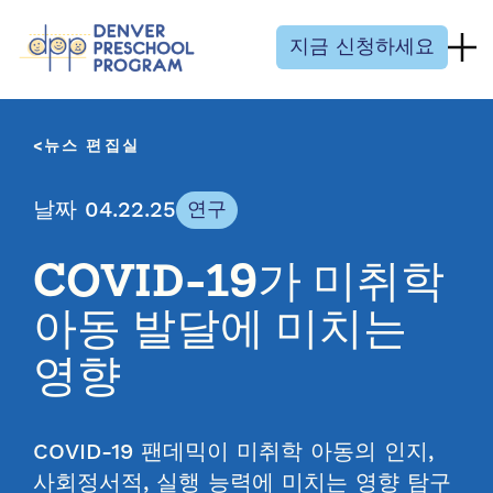
콘텐츠 건너뛰기
지금 신청하세요
뉴스 편집실
날짜 04.22.25
연구
COVID-19가 미취학
아동 발달에 미치는
영향
COVID-19 팬데믹이 미취학 아동의 인지,
사회정서적, 실행 능력에 미치는 영향 탐구