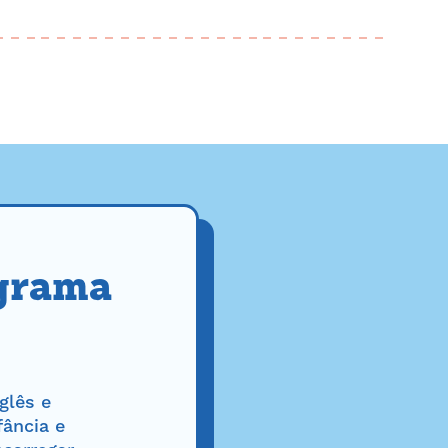
ograma
glês e
fância e