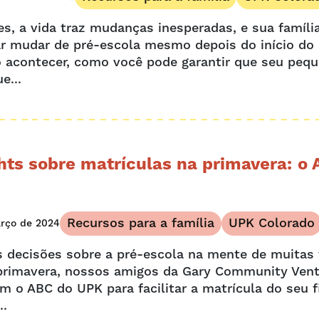
es, a vida traz mudanças inesperadas, e sua famíli
ar mudar de pré-escola mesmo depois do início do 
o acontecer, como você pode garantir que seu peq
e...
hts sobre matrículas na primavera: o
Recursos para a família
UPK Colorado
rço de 2024
 decisões sobre a pré-escola na mente de muitas 
primavera, nossos amigos da Gary Community Ven
m o ABC do UPK para facilitar a matrícula do seu f
..