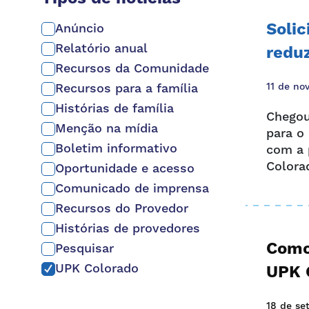
Solic
Anúncio
Relatório anual
redu
Recursos da Comunidade
Recursos para a família
11 de no
Histórias de família
Chegou
Menção na mídia
para o
Boletim informativo
com a 
Colora
Oportunidade e acesso
Comunicado de imprensa
Recursos do Provedor
Histórias de provedores
Como
Pesquisar
UPK Colorado
UPK 
18 de se