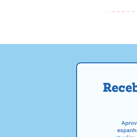
Receb
Aprov
espanho