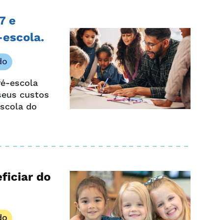
7 e
-escola.
do
ré-escola
seus custos
Escola do
ficiar do
do