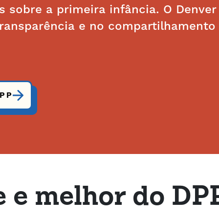
is sobre a primeira infância. O Denver
transparência e no compartilhamento
DPP
e e melhor do DP