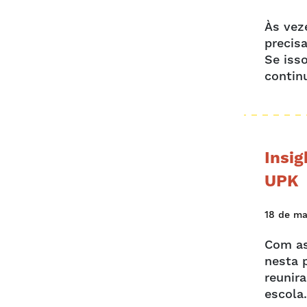
Às vez
precis
Se iss
continu
Insig
UPK
18 de ma
Com as
nesta 
reunira
escola.