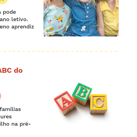
a pode
ano letivo.
ueno aprendiz
 ABC do
famílias
tures
ilho na pré-