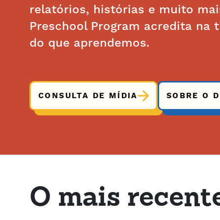
relatórios, histórias e muito ma
Preschool Program acredita na 
do que aprendemos.
CONSULTA DE MÍDIA
SOBRE O 
O mais recent