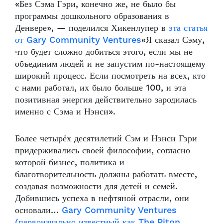
«Без Сэма Гэри, конечно же, не было бы
программы дошкольного образования в
Денвере», — поделился Хикенлупер в
эта статья
от Gary Community Ventures
«Я сказал Сэму,
что будет сложно добиться этого, если мы не
объединим людей и не запустим по-настоящему
широкий процесс. Если посмотреть на всех, кто
с нами работал, их было больше 100, и эта
позитивная энергия действительно зародилась
именно с Сэма и Нэнси».
Более четырёх десятилетий Сэм и Нэнси Гэри
придерживались своей философии, согласно
которой бизнес, политика и
благотворительность должны работать вместе,
создавая возможности для детей и семей.
Добившись успеха в нефтяной отрасли, они
основали…
Gary Community Ventures
(первоначально известный как The Piton