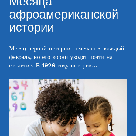
Месяца
афроамериканской
истории
Месяц черной истории отмечается каждый
февраль, но его корни уходят почти на
столетие. В 1926 году историк…