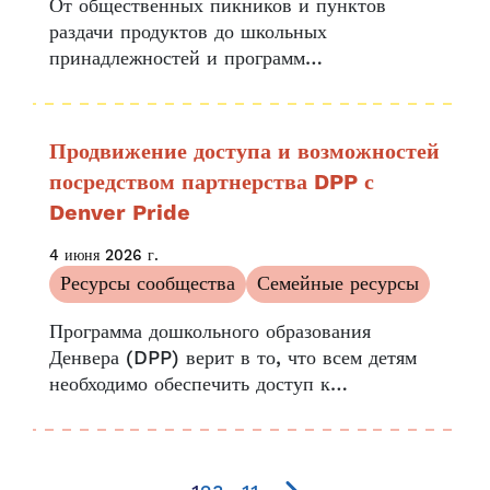
От общественных пикников и пунктов
раздачи продуктов до школьных
принадлежностей и программ
наставничества, фонд Struggle of Love
Foundation (SOLF) на протяжении почти
26 лет предоставляет необходимые
Продвижение доступа и возможностей
комплексные услуги тем, кто в них больше
посредством партнерства DPP с
всего нуждается...
Denver Pride
4 июня 2026 г.
Ресурсы сообщества
Семейные ресурсы
Программа дошкольного образования
Денвера (DPP) верит в то, что всем детям
необходимо обеспечить доступ к
высококачественному дошкольному
образованию по всему Денверу. Чтобы
наладить связь с семьями Денвера по всему
городу, DPP сотрудничает с партнерами по