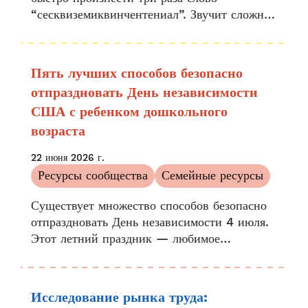
“сесквиземиквинчентениал”. Звучит сложно,
но именно так празднуют одновременно
150-летие и 250-летие...
Пять лучших способов безопасно
отпраздновать День независимости
США с ребенком дошкольного
возраста
22 июня 2026 г.
Ресурсы сообщества
Семейные ресурсы
Существует множество способов безопасно
отпраздновать День независимости 4 июля.
Этот летний праздник — любимое
развлечение многих семей,
сопровождающееся барбекю, пикниками,
вечеринками у бассейна и праздничными
Исследование рынка труда:
фейерверками….