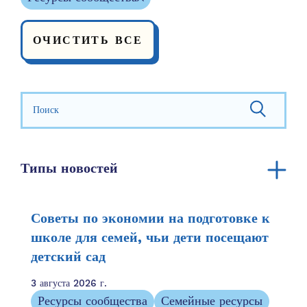
ОЧИСТИТЬ ВСЕ
Искать:
Типы новостей
Объявление
Годовой отчет
Советы по экономии на подготовке к
Ресурсы сообщества
школе для семей, чьи дети посещают
детский сад
Семейные ресурсы
Семейные истории
3 августа 2026 г.
Упоминание в СМИ
Ресурсы сообщества
Семейные ресурсы