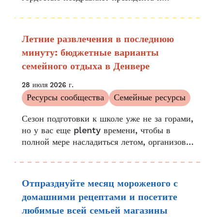
генерального директора Эльзу Хольгин и
члена совета директоров DPP Лидию Прадо
с назначением в недавно созданную мэром
Летние развлечения в последнюю
Майком Джонстоном целевую группу по
минуту: бюджетные варианты
вопросам ухода за детьми в рамках закона
семейного отдыха в Денвере
Хейнса-Гэри...
28 июля 2026 г.
Ресурсы сообщества
Семейные ресурсы
Сезон подготовки к школе уже не за горами,
но у вас еще plenty времени, чтобы в
полной мере насладиться летом, организовав
семейные мероприятия в Денвере. Август
полон возможностей для жителей Денвера...
Отпразднуйте месяц мороженого с
домашними рецептами и посетите
любимые всей семьей магазины