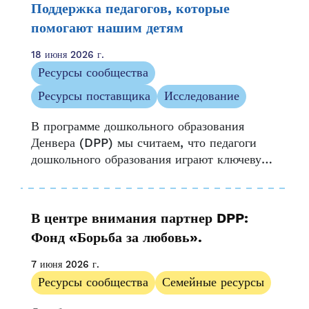
Поддержка педагогов, которые
помогают нашим детям
18 июня 2026 г.
Ресурсы сообщества
Ресурсы поставщика
Исследование
В программе дошкольного образования
Денвера (DPP) мы считаем, что педагоги
дошкольного образования играют ключевую
роль в обучении и развитии каждого
ребенка. Мы стремимся поддерживать
преданных своему делу учителей, которые
В центре внимания партнер DPP:
формируют...
Фонд «Борьба за любовь».
7 июня 2026 г.
Ресурсы сообщества
Семейные ресурсы