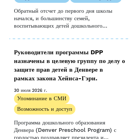
Информационный бюллетень
Обратный отсчет до первого дня школы
Возможность и доступ
начался, и большинству семей,
Пресс-релиз
воспитывающих детей дошкольного
Ресурсы поставщика
возраста, не помешают скидки на товары
Истории поставщиков
для подготовки к школе. С началом учебного
года появляется новый список необходимых
Исследовать
Руководители программы DPP
вещей для вашего...
UPK Колорадо
назначены в целевую группу по делу о
защите прав детей в Денвере в
рамках закона Хейнса-Гэри.
30 июля 2026 г.
Упоминание в СМИ
Возможность и доступ
Программа дошкольного образования
Денвера (Denver Preschool Program) с
гордостью поздравляет президента и