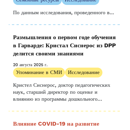
По данным исследования, проведенного в...
Размышления о первом годе обучения
в Гарварде: Кристал Сиснерос из DPP
делится своими знаниями
20 августа 2025 г.
Упоминание в СМИ
Исследование
Кристел Сиснерос, доктор педагогических
наук, старший директор по оценке и
влиянию из программы дошкольного
образования Денвера, является одним из 13
стипендиатов, принимающих участие в
проекте по стратегическим данным
Влияние COVID-19 на развитие
Гарвардского центра исследований