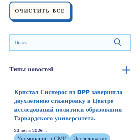
ОЧИСТИТЬ ВСЕ
Искать:
Типы новостей
Объявление
Годовой отчет
Кристал Сиснерос из DPP завершила
Ресурсы сообщества
двухлетнюю стажировку в Центре
исследований политики образования
Семейные ресурсы
Гарвардского университета.
Семейные истории
Упоминание в СМИ
23 июня 2026 г.
Информационный бюллетень
Упоминание в СМИ
Исследование