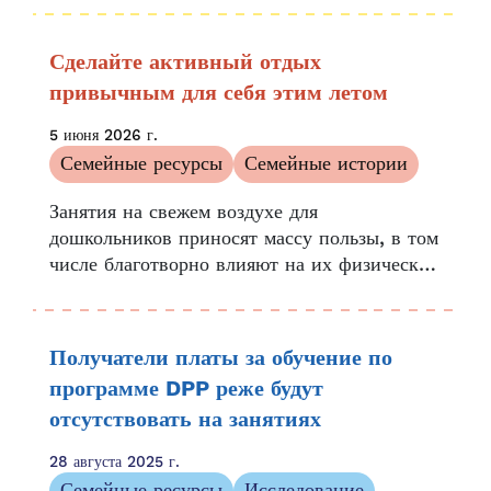
ребенка. Мы стремимся поддерживать
преданных своему делу учителей, которые
Сделайте активный отдых
формируют...
привычным для себя этим летом
5 июня 2026 г.
Семейные ресурсы
Семейные истории
Занятия на свежем воздухе для
дошкольников приносят массу пользы, в том
числе благотворно влияют на их физическое,
эмоциональное и умственное развитие.
Кроме того, они помогают детям развить
любовь к природе. Пребывание на свежем
Получатели платы за обучение по
воздухе способствует...
программе DPP реже будут
отсутствовать на занятиях
28 августа 2025 г.
Семейные ресурсы
Исследование