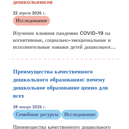
дошкольников
образовательной политики...
22 апреля 2025 г.
Исследование
Изучение влияния пандемии COVID-19 на
когнитивные, социально-эмоциональные и
исполнительные навыки детей дошкольного
возраста Пандемия COVID-19 привела к
закрытию подавляющего большинства школ
в...
Преимущества качественного
дошкольного образования: почему
дошкольное образование ценно для
всех
28 января 2025 г.
Семейные ресурсы
Исследование
Преимущества качественного дошкольного