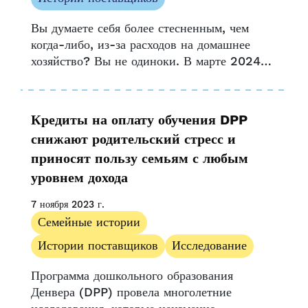
Возможность и доступ
Пресс-релиз
Вы думаете себя более стесненным, чем
когда-либо, из-за расходов на домашнее
Ресурсы поставщика
хозяйство? Вы не одиноки. В марте 2024
Истории поставщиков
года расходы на уход за детьми росли
Исследовать
быстрее, чем инфляция, что усилило
UPK Колорадо
давление на семьи, ищущие...
Кредиты на оплату обучения DPP
снижают родительский стресс и
приносят пользу семьям с любым
уровнем дохода
7 ноября 2023 г.
Семейные истории
Истории поставщиков
Исследование
Программа дошкольного образования
Денвера (DPP) провела многолетние