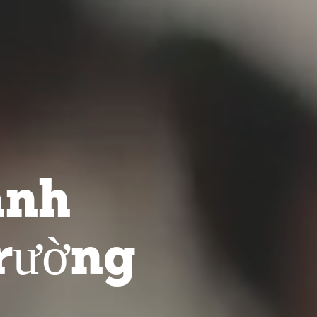
anh
rường