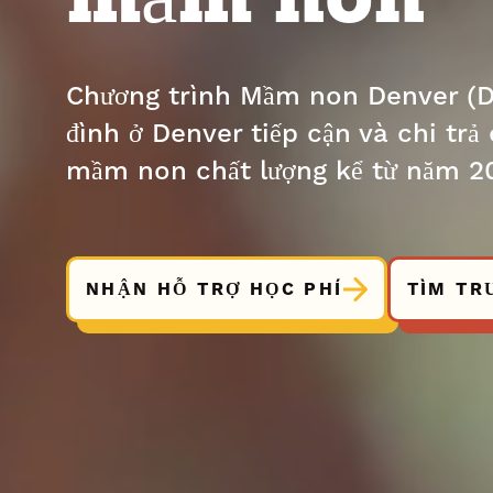
mầm non
Chương trình Mầm non Denver (DP
đình ở Denver tiếp cận và chi trả
mầm non chất lượng kể từ năm 2
NHẬN HỖ TRỢ HỌC PHÍ
TÌM T