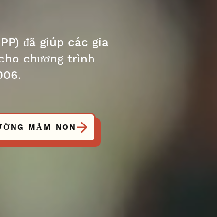
P) đã giúp các gia
 cho chương trình
006.
RƯỜNG MẦM NON