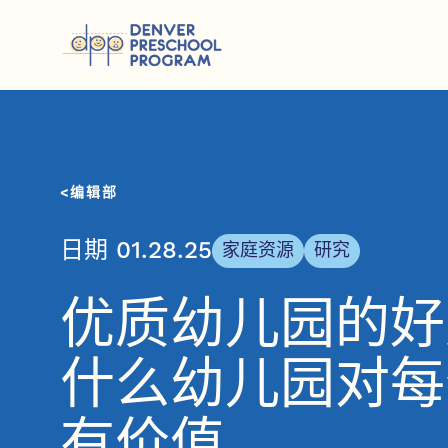
跳至内容
编辑部
日期 01.28.25
家庭资源
研究
优质幼儿园的好
什么幼儿园对每
有价值