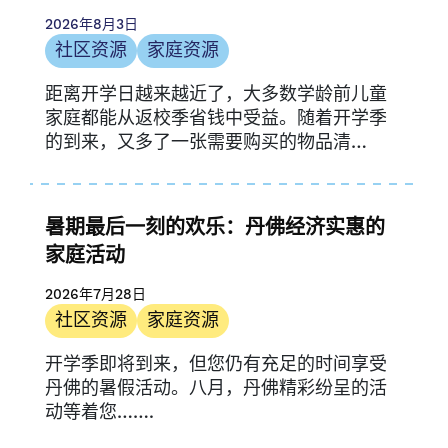
社区资源
2026年8月3日
家庭资源
社区资源
家庭资源
家庭故事
距离开学日越来越近了，大多数学龄前儿童
媒体提及
家庭都能从返校季省钱中受益。随着开学季
通讯
的到来，又多了一张需要购买的物品清
机会与途径
单…….
新闻稿
提供商资源
暑期最后一刻的欢乐：丹佛经济实惠的
供应商故事
家庭活动
研究
2026年7月28日
UPK 科罗拉多
社区资源
家庭资源
开学季即将到来，但您仍有充足的时间享受
丹佛的暑假活动。八月，丹佛精彩纷呈的活
动等着您…….