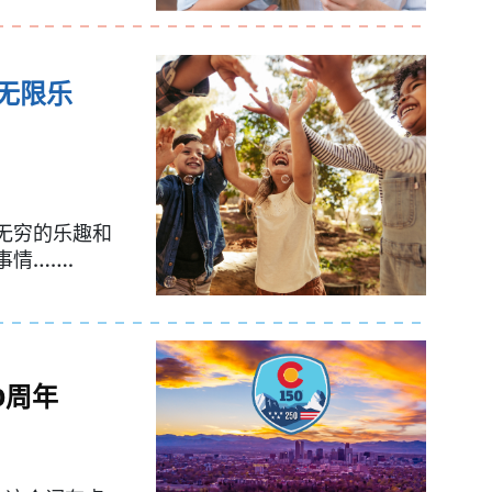
无限乐
无穷的乐趣和
情…….
0周年