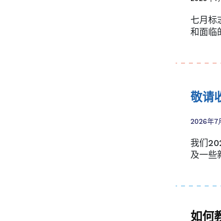
七月标
和面临
敬请
2026年7
我们2
及一些
如何