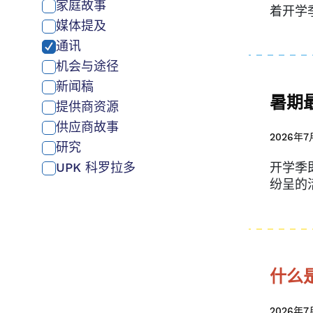
家庭故事
着开学
媒体提及
通讯
机会与途径
新闻稿
暑期
提供商资源
供应商故事
2026年7
研究
UPK 科罗拉多
开学季
纷呈的
什么
2026年7