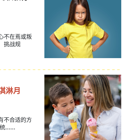
心不在焉或叛
，挑战规
淇淋月
有不合适的方
统……