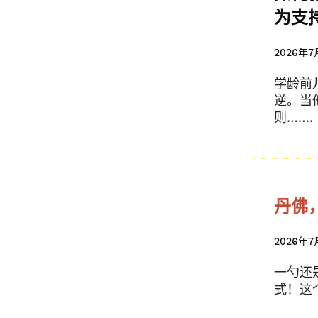
为支
2026年7
学龄前
逆。当
则…….
丹佛
2026年7
一勺还
式！这