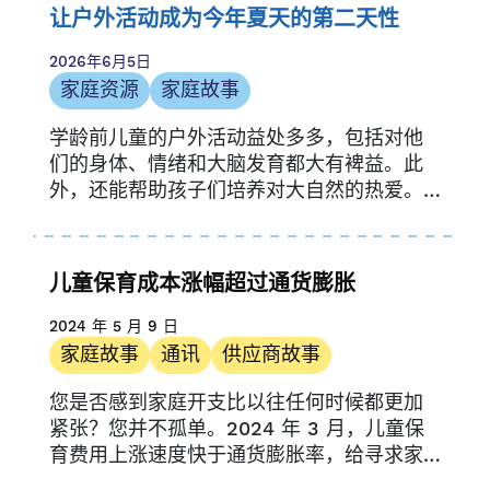
年报
让户外活动成为今年夏天的第二天性
社区资源
2026年6月5日
家庭资源
家庭资源
家庭故事
家庭故事
学龄前儿童的户外活动益处多多，包括对他
媒体提及
们的身体、情绪和大脑发育都大有裨益。此
通讯
外，还能帮助孩子们培养对大自然的热爱。
机会与途径
户外活动对你的…….
新闻稿
提供商资源
儿童保育成本涨幅超过通货膨胀
供应商故事
2024 年 5 月 9 日
研究
家庭故事
通讯
供应商故事
UPK 科罗拉多
您是否感到家庭开支比以往任何时候都更加
紧张？您并不孤单。2024 年 3 月，儿童保
育费用上涨速度快于通货膨胀率，给寻求家
庭的家庭带来更多压力...