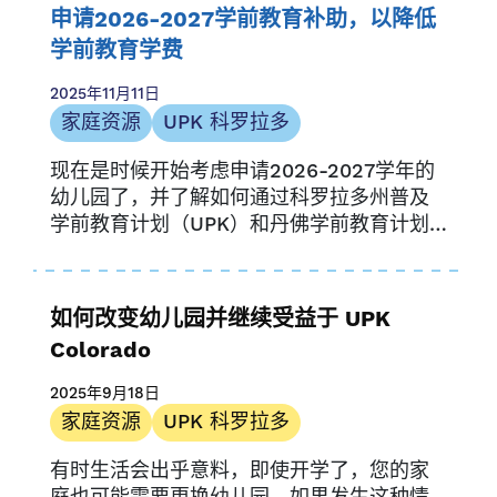
年报
申请2026-2027学前教育补助，以降低
社区资源
学前教育学费
家庭资源
2025年11月11日
家庭故事
家庭资源
UPK 科罗拉多
媒体提及
现在是时候开始考虑申请2026-2027学年的
通讯
幼儿园了，并了解如何通过科罗拉多州普及
机会与途径
学前教育计划（UPK）和丹佛学前教育计划
新闻稿
来降低学前教育费用……
提供商资源
供应商故事
如何改变幼儿园并继续受益于 UPK
研究
Colorado
UPK 科罗拉多
2025年9月18日
家庭资源
UPK 科罗拉多
有时生活会出乎意料，即使开学了，您的家