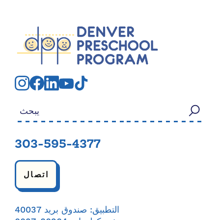
بحث عن:
303-595-4377
اتصال
التطبيق: صندوق بريد 40037