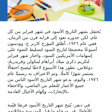
يُحتفل بشهر التاريخ الأسود في شهر فبراير من كل
عام، لكن جذوره تعود إلى قرابة قرن من الزمان.
ففي عام ١٩٢٦، أطلق المؤرخ كارتر ج. وودسون
أسبوعًا مخصصًا لتاريخ السود لتسليط الضوء على
إسهامات الأمريكيين السود، واختار شهر فبراير
لتكريم ذكرى ميلاد أبراهام لينكولن وفريدريك
دوغلاس. تطور هذا الأسبوع لاحقًا ليصبح احتفالًا
يستمر شهرًا كاملًا، وتم الاعتراف به رسميًا عام
١٩٧٦. واليوم، يدعو شهر التاريخ الأسود الناس من
جميع الأعمار للتعلم من الماضي، والاحتفاء
بالإنجازات، وإلهام الأجيال القادمة.
في دنفر، يُتيح شهر التاريخ الأسود فرصًا قيّمة
للأطفال في مرحلة ما قبل المدرسة وعائلاتهم