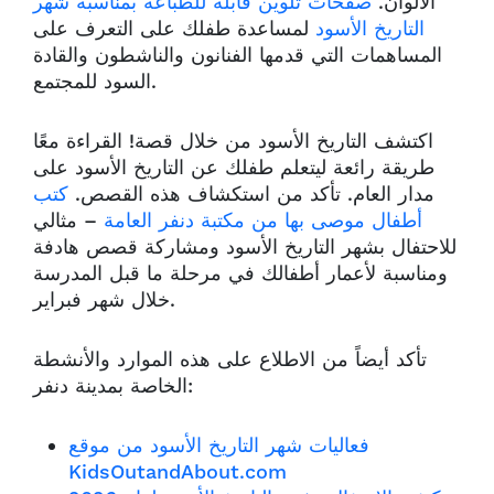
الألوان.
صفحات تلوين قابلة للطباعة بمناسبة شهر
التاريخ الأسود
لمساعدة طفلك على التعرف على
المساهمات التي قدمها الفنانون والناشطون والقادة
السود للمجتمع.
اكتشف التاريخ الأسود من خلال قصة! القراءة معًا
طريقة رائعة ليتعلم طفلك عن التاريخ الأسود على
مدار العام. تأكد من استكشاف هذه القصص.
كتب
أطفال موصى بها من مكتبة دنفر العامة
– مثالي
للاحتفال بشهر التاريخ الأسود ومشاركة قصص هادفة
ومناسبة لأعمار أطفالك في مرحلة ما قبل المدرسة
خلال شهر فبراير.
تأكد أيضاً من الاطلاع على هذه الموارد والأنشطة
الخاصة بمدينة دنفر:
فعاليات شهر التاريخ الأسود من موقع
KidsOutandAbout.com