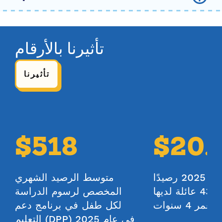
حجم العائلة
تأثيرنا بالأرقام
2
3
4
5
6
7
8
تأثيرنا
الدخل السنوي الإجمالي
$
40,000
$518
$20.
نوع المشاركة
يوم كامل
تم توزيع إجمالي 2025 رصيدًا
متوسط الرصيد الشهري
نصف يوم
دراسيًا على 4333 عائلة لديها
المخصص لرسوم الدراسة
ر 4 سنوات
يوم ممتد
لكل طفل في برنامج دعم
التعليم (DPP) في عام 2025