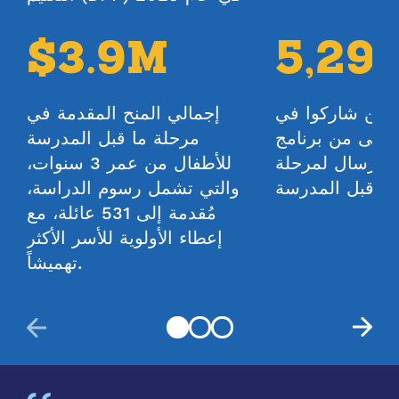
تقديرات الرسوم الدراسية الشهرية
$3.9M
5,29
الخاصة بك
$820 - $1227
لذين شاركوا في
إجمالي المنح المقدمة في
لأولى من برنامج
مرحلة ما قبل المدرسة
تقدم حاسبة الرسوم الدراسية التابعة لـ DPP تقديرات لأغراض
التخطيط فقط. لا تضمن الحاسبة مبالغ تمويل محددة أو الأهلية.
ونيفرسال لمرحلة
للأطفال من عمر 3 سنوات،
ما قبل المدرسة
والتي تشمل رسوم الدراسة،
مُقدمة إلى 531 عائلة، مع
إعطاء الأولوية للأسر الأكثر
تهميشاً.