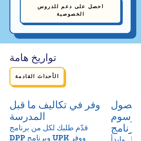
احصل على دعم للدروس
الخصوصية
تواريخ هامة
الأحداث القادمة
 للحصول
وفر في تكاليف ما قبل
لرسوم
المدرسة
قدّم طلبك لكل من برنامج
DPP وبرنامج UPK ووفر
ال وابدأ