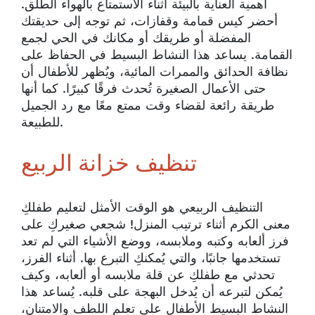
أهمية العناية بالبيئة أثناء الاستمتاع بالهواء الطلق.
أحضر كيس قمامة وقفازات، ثم توجه إلى حديقتك
المفضلة أو طريقك أو مكانك في الحي لجمع
القمامة. يساعد هذا النشاط البسيط في الحفاظ على
نظافة الحدائق والممرات المائية، ويُظهر للأطفال أن
حتى الأعمال الصغيرة تُحدث فرقًا كبيرًا. كما أنها
طريقة رائعة لقضاء وقت ممتع معًا مع رد الجميل
للطبيعة.
تنظيف خزانة الربيع
التنظيف الربيعي هو الوقت الأمثل لتعليم طفلكِ
معنى الكرم أثناء ترتيب المنزل! شجعي صغيركِ على
فرز ألعابه وكتبه وملابسه، ووضع الأشياء التي لم تعد
تستخدمها جانبًا، والتي يُمكنكِ التبرع بها. أثناء الفرز،
تحدثي مع طفلكِ عن قلة ملابسه أو ألعابه، وكيف
يُمكن لتبرعه أن يُدخل البهجة على قلبه. يُساعد هذا
النشاط البسيط الأطفال على تعلم اللطف والامتنان،