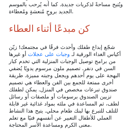
ويُتيح مساحةً لذكريات جديدة. كما أنه يُرحب بالموسم
الجديد بروحٍ مُنعشةٍ ومُعطاءة.
كن مبدعًا أثناء العطاء
شجّع إبداع طفلك وأحدث فرقًا في مجتمعك! زيّن
أكياس الغداء الورقية لـ
وجبات على عجلات
أو غيرها
من برامج توصيل الوجبات المنزلية التي تخدم كبار
السن في دنفر. تصميم ملون مرسوم يدويًا يُضفي
البهجة على يوم أحدهم ويجعل وجبته مميزة. طريقة
أخرى ممتعة للجمع بين الفن والعطاء هي تصميم
صندوق تبرعات مخصص في المنزل. يمكن لطفلك
تزيين الصندوق برسومات أو ملصقات أو رسائل
لطف، ثم المساعدة في ملئه بمواد غذائية غير قابلة
للتلف للتبرع بها لبنك طعام محلي. يتيح هذا النشاط
العملي للأطفال التعبير عن أنفسهم فنيًا مع تعلم
معنى الكرم ومساعدة الأسر المحتاجة.