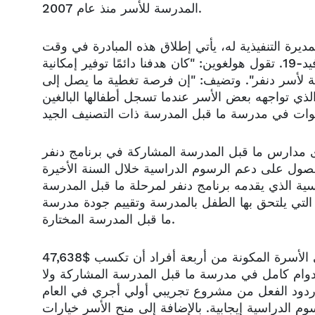
المدرسة للأسر منذ عام 2007.
ديرة التنفيذية له، يأتي إطلاق هذه المبادرة في وقت
مناسب حيث تواصل الأسر النضال مع التأثيرات المالية لجائحة كوفيد-19. تقول هولغوين: "كان هدفنا دائمًا توفير إمكانية
لة لأسر دنفر". وتضيف: "إن فرصة تغطية ما يصل إلى
الذي تواجهه بعض الأسر عندما تسجل أطفالها البالغين
 مدارس ما قبل المدرسة المشاركة في برنامج دنفر
سة والتي يزيد عددها عن 250 مدرسة الحصول على دعم الرسوم الدراسية خلال السنة الأخيرة
ية الذي يقدمه برنامج دنفر لمرحلة ما قبل المدرسة
لتي يلتحق بها الطفل بالمدرسة وتقييم جودة مدرسة
ما قبل المدرسة المختارة.
من أجل الحصول على تعليم ما قبل المدرسة مجانًا، يجب على الأسرة المكونة من أربعة أفراد أن تكسب $47,638
أن تسجل طفلها البالغ من العمر 4 سنوات بدوام كامل في مدرسة ما قبل المدرسة المشاركة ولا
ت ردود الفعل من مشروع تجريبي أولي أجري في العام
50 أسرة دعمًا موسعًا للرسوم الدراسية إيجابية. بالإضافة إلى منح الأسر خيارات