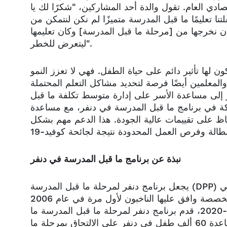
م. تقول والدة أحد المشاركين، "شكرًا لك يا DPP! شكرًا لك! لقد
نا تعليمًا ما قبل المدرسة متميزًا لم نكن لنتمكن من
 أن نخرجها من [مرحلة ما قبل المدرسة] وكان تعليمها
ليتعرض للخطر".
 لها تأثير دائم على حياة الطفل. فهي لا تعزز النمو
المعلمين أيضًا فرصة لتحديد مشاكل التعلم المحتملة
 إلى مساعدة الأسر على إدارة متوسط تكلفة ما قبل
لمدارس المشاركة في برنامج ما قبل المدرسة في دنفر، مع مساعدة
فاظ على تقييمات عالية الجودة. هذا الدعم مهم بشكل
نبذة عن برنامج ما قبل المدرسة في دنفر
يجعل برنامج دنفر لمرحلة ما قبل المدرسة (DPP) تعليم ما قبل المدرسة عالي الجودة ممكنًا لجميع أسر دنفر التي
لديها طفل يبلغ من العمر 4 سنوات من خلال ضريبة مبيعات مخصصة وافق عليها الناخبون لأول مرة في عام 2006
وتم تجديدها وتمديدها في عام 2014. خلال عام البرنامج 2019-2020، قدم برنامج دنفر لمرحلة ما قبل المدرسة ما
يقرب من 138 مليون دولار أمريكي لدعم الرسوم الدراسية لمساعدة 60 ألف طفل في دنفر على الالتحاق بمرحلة ما