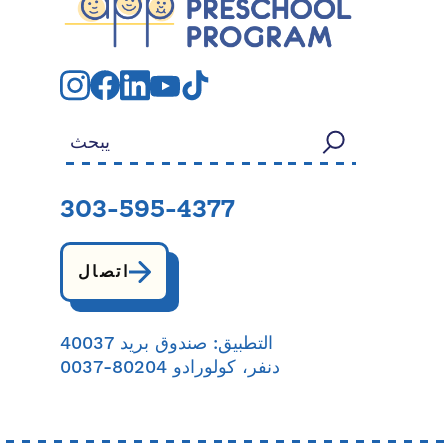
بحث عن:
303-595-4377
اتصال
التطبيق: صندوق بريد 40037
دنفر، كولورادو 80204-0037