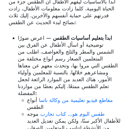
ابدأ بالأساسيات ليفهم الأطفال أن الطقس جزء من
الحياة اليومية. كلما زادت معلومات الأطفال، زادت
قدرتهم على حماية أنفسهم والآخرين. إليك ثلاث
نصائح لبدء الحديث عن الطقس:
ابدأ بتعليم أساسيات الطقس
— اعرض صورًا
توضيحية أو اسأل الأطفال عن الفرق بين
الشمس والمطر والثلج والعواصف. اطلب من
المتعلمين الصغار رسم أنواع مختلفة من
الطقس التي مروا بها، وتحدث معهم عن معناها
ومشاعرهم خلالها. بالنسبة للمعلمين وأولياء
الأمور، هناك العديد من الموارد الرائعة لجعل
تعلم الطقس ممتعًا. إليكم بعضًا من مواردنا
المفضلة:
مقاطع فيديو تعليمية من وكالة ناسا
أنواع
الطقس
طقس اليوم هو... كتاب تجارب
موجه
للأطفال الأكبر سنًا، ولكن يمكن تعديل العديد
من الأنشطة لتناسب المتعلمين الصغار،