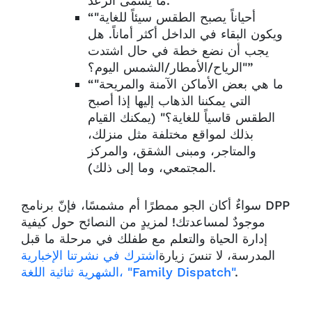
ما يسمى الرعد.”
“"أحياناً يصبح الطقس سيئاً للغاية
ويكون البقاء في الداخل أكثر أماناً. هل
يجب أن نضع خطة في حال اشتدت
الرياح/الأمطار/الشمس اليوم؟"”
“"ما هي بعض الأماكن الآمنة والمريحة
التي يمكننا الذهاب إليها إذا أصبح
الطقس قاسياً للغاية؟" (يمكنك القيام
بذلك لمواقع مختلفة مثل منزلك،
والمتاجر، ومبنى الشقق، والمركز
المجتمعي، وما إلى ذلك).
سواءٌ أكان الجو ممطرًا أم مشمسًا، فإنّ برنامج DPP
موجودٌ لمساعدتك! لمزيدٍ من النصائح حول كيفية
إدارة الحياة والتعلم مع طفلك في مرحلة ما قبل
المدرسة، لا تنسَ زيارة
اشترك في نشرتنا الإخبارية
.
الشهرية ثنائية اللغة، "Family Dispatch"