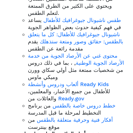
ويحتوي على الكثير من الطرق الممتعة
لتعلم الطقس.
طقس ناشيونال جيوغرافيك للأطفال
يساعد
في فهم كيفية حدوث بعض الظواهر الجوية
ناشيونال جيوغرافيك للأطفال: كل ما يتعلق
بالطقس: حقائق وصور ومتعة ستذهلك
يقدم
مقدمة رائعة عن الطقس
محتوى غني عن الأرصاد الجوية من خدمة
الأرصاد الجوية الوطنية
, ، بما في ذلك دروس
من شخصيات ممتعة مثل أولي سكاي وورن
وميكي ماوس
ألعاب ودروس وأنشطة Ready Kids
للأطفال من جميع الأعمار، والمعلمين،
Ready.gov
والعائلات من
خطط دروس خاصة بالطقس
من برنامج
التخطيط لمرحلة ما قبل المدرسة
أفكار فنية وحرفية متعلقة بالطقس
من
موقع بينترست