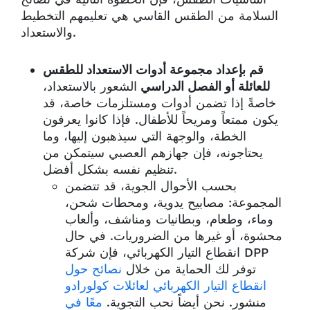
السلامة من الطقس القاسي هي تعليمهم التخطيط
والاستعداد.
قم بإعداد مجموعة أدوات الاستعداد للطقس
للعائلة أو الفصل الدراسي
الشعور بالاستعداد،
خاصةً إذا تضمن أدوات ومستلزمات خاصة، قد
يكون ممتعاً ومريحاً للأطفال. فإذا كانوا يعرفون
الخطة، والوجهة التي سيذهبون إليها، وما
يحتاجونه، فإن جهازهم العصبي سيتمكن من
تنظيم نفسه بشكل أفضل.
بحسب الأحوال الجوية، قد تتضمن
المجموعة: مصابيح يدوية، ومحطات شحن،
وماء، وطعام، وبطانيات ومناشف، وألعاب
محشوة، أو غيرها من الضروريات. في حال
انقطاع التيار الكهربائي، فإن شركة DPP
توفر لك الحماية من خلال
نصائح حول
انقطاع التيار الكهربائي لعائلات كولورادو
منشور. نحن أيضاً نحب التجوية.
معًا في