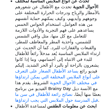
تحدث عن أنواع الملابس المناسبة لمختلف
الأحوال الجوية
تحدث مع الأطفال عن شعورهم
بالأمطار والرياح ودرجات الحرارة المختلفة على
وجوههم وأيديهم، وكيف يمكنهم حماية أنفسهم
من هذه العوامل. استخدام الحواس الخمس
يساعدهم على فهم التجربة والأدوات اللازمة
للتعامل مع كل منها، مثل واقي الشمس
للشمس، وأحذية المطر والمعاطف للمطر،
والقبعات والقفازات للبرد. كما أن الحديث عن
ارتداء الملابس المناسبة يُعد مدخلاً رائعاً للأطفال
للبدء في الانتباه إلى أجسامهم، وما إذا كانوا
يشعرون بالراحة أو بالبرد أو الحر الشديد. إليكم
فيديو رائع
يساعد الأطفال الصغار على التعرف
على أنواع الملابس المختلفة التي يمكن ارتداؤها
في مختلف الأحوال الجوية
الشروط. يقدم هذا
الفيديو من برنامج Brainy Day مع الآنسة ديل
بعضًا منها أيضًا.
نصائح رائعة للأطفال في سن ما
.
قبل المدرسة حول الملابس التي يجب ارتداؤها
ابحث عن معلومات الطقس
لمساعدة الأطفال