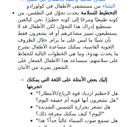
الشتاء
من مستشفى الأطفال في كولورادو
التخطيط للسلامة
يحدث تحوّل في الطقس، من
كونه طبيعيًا ومرحًا إلى كونه خطيرًا. نحن كبالغين
نستطيع إدراك هذا التحوّل، لكن الأطفال قد لا
يستطيعون تمييز مشاعرهم أو قد يشعرون فقط
بأن شيئًا ما ليس على ما يرام. خلال الظروف
الجوية القاسية، يمكنك مساعدة الأطفال بشرح
ما يحدث بهدوء، وما هي الخطوات التالية للحفاظ
على سلامتهم. سيساعد هذا الأطفال الصغار على
الشعور بمزيد من الأمان.
إليك بعض الأمثلة على اللغة التي يمكنك
تجربتها:
“هل لاحظتم ازدياد قوة الرياح/الأمطار؟
هل تشعرون أنها قوية أم خفيفة اليوم؟”
“هل تشعر بحرارة الشمس الشديدة
اليوم؟ كيف يمكنك معرفة ذلك؟”
“هل تسمع صوت السماء عالياً جداً؟ هذا