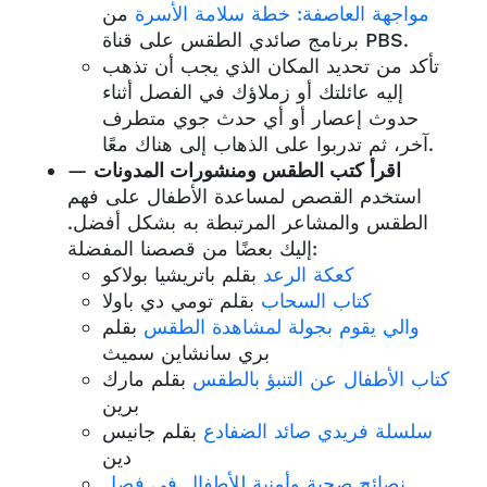
مواجهة العاصفة: خطة سلامة الأسرة
من
برنامج صائدي الطقس على قناة PBS.
تأكد من تحديد المكان الذي يجب أن تذهب
إليه عائلتك أو زملاؤك في الفصل أثناء
حدوث إعصار أو أي حدث جوي متطرف
آخر، ثم تدربوا على الذهاب إلى هناك معًا.
اقرأ كتب الطقس ومنشورات المدونات
—
استخدم القصص لمساعدة الأطفال على فهم
الطقس والمشاعر المرتبطة به بشكل أفضل.
إليك بعضًا من قصصنا المفضلة:
كعكة الرعد
بقلم باتريشيا بولاكو
كتاب السحاب
بقلم تومي دي باولا
والي يقوم بجولة لمشاهدة الطقس
بقلم
بري سانشاين سميث
كتاب الأطفال عن التنبؤ بالطقس
بقلم مارك
برين
سلسلة فريدي صائد الضفادع
بقلم جانيس
دين
نصائح صحية وأمنية للأطفال في فصل