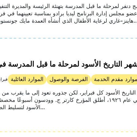
ج دنفر لمرحلة ما قبل المدرسة بتهنئة الرئيسة والمديرة التنفي
ضو مجلس إدارة البرنامج ليديا برادو بمناسبة تعيينهما في ف
الأطفال الذي أنشأه العمدة مايك جونستون مؤخراً...
ر التاريخ الأسود لمرحلة ما قبل المدرسة في
وارد مقدم الخدمة
الفرصة والوصول
الموارد العائلية
2 فبراير 
التاريخ الأسود كل فبراير، لكن جذوره تعود إلى ما يقرب من
الزمان. في عام ١٩٢٦، أطلق المؤرخ كارتر ج. وودسون أسبوعًا مخصص
الأسود لتسليط الضوء على...