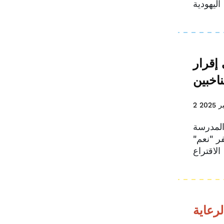
إقرار
اخبين
2025
المدرسة
لت فيه دنفر "نعم"
لرعاية