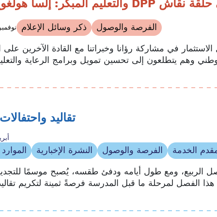
وين من DPP تشارك في حلقة نقاش
الفرصة والوصول
ذكر وسائل الإعلام
18 نوفمبر 25
لاستثمار في مشاركة رؤانا وخبراتنا مع القادة الآخرين على 
تقاليد واحتفالات 
7 أبريل
قدم الخدمة
الفرصة والوصول
النشرة الإخبارية
الموارد ا
 الربيع، ومع طول أيامه ودفئ طقسه، يُصبح موسمًا للتجديد 