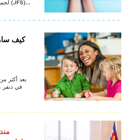
لجميع عائلات دنفر. خير مثال على ذلك شراكتنا مع خدمة العائلات اليهودية (JFS)...
كيف ساهم
بعد أكثر م
مندو