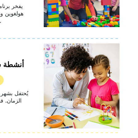
يفخر برنام
هولغوين وع
هاينز-غاري لرعاية 
أنشطة شه
م
يُحتفل بشهر 