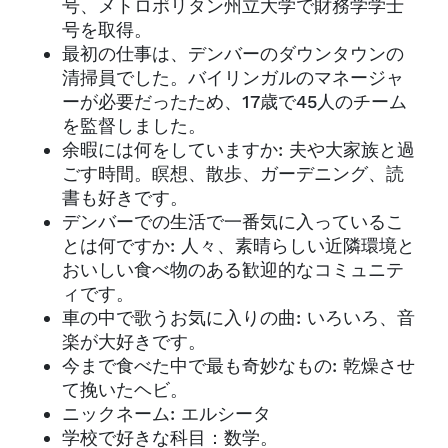
号、メトロポリタン州立大学で財務学学士
号を取得。
最初の仕事は、デンバーのダウンタウンの
清掃員でした。バイリンガルのマネージャ
ーが必要だったため、17歳で45人のチーム
を監督しました。
余暇には何をしていますか: 夫や大家族と過
ごす時間。瞑想、散歩、ガーデニング、読
書も好きです。
デンバーでの生活で一番気に入っているこ
とは何ですか: 人々、素晴らしい近隣環境と
おいしい食べ物のある歓迎的なコミュニテ
ィです。
車の中で歌うお気に入りの曲: いろいろ、音
楽が大好きです。
今まで食べた中で最も奇妙なもの: 乾燥させ
て挽いたヘビ。
ニックネーム: エルシータ
学校で好きな科目：数学。