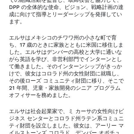
ての組織活動を監督し、取締役会と協力して、
DPP の全体的な使命、ビジョン、戦略計画の達
成に向けて指導とリーダーシップを発揮してい
ます。
エルサはメキシコのチワワ州の小さな町で育
ち、17 歳のときに家族とともに米国に移住しま
した。エルサはデンバーの高校と大学に通いな
がら英語を学び、非営利部門でインターンとし
て働きました。そのインターンシップがきっか
けで、彼女はコロラド州の女性財団に就職し、
その後ローズ コミュニティ財団に移り、そこで
21 年間、児童・家族開発のシニア プログラム
オフィサーを務めました。
エルサは社会起業家で、ミ カーサの女性向けビ
ジネス センターとコロラド州ラテン系コミュニ
ティ財団を設立しました。彼女は、アーリー マ
イルストーンズ コロラド、デンバー オポチュ