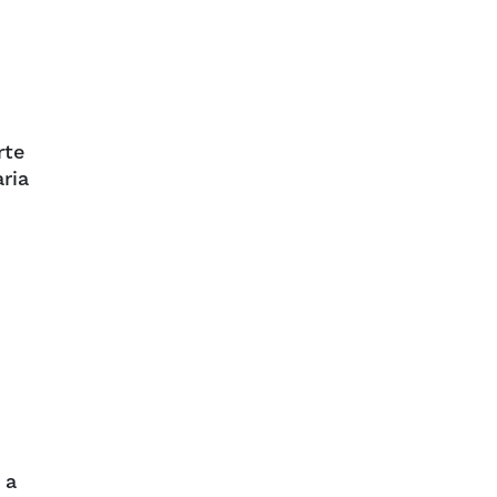
rte
ria
 a