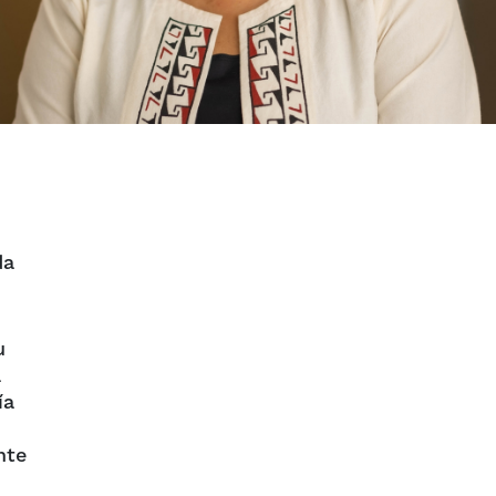
da
u
a
ía
nte