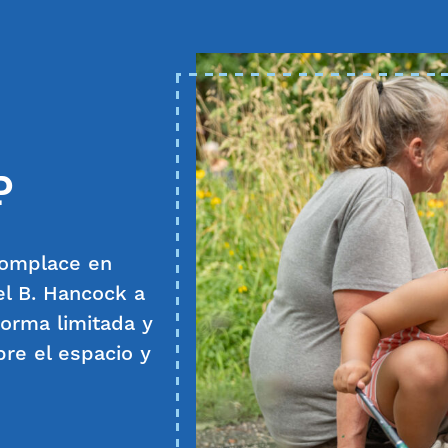
P
complace en
el B. Hancock a
forma limitada y
re el espacio y