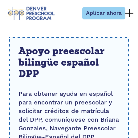
Saltar al contenido
Aplicar ahora
Apoyo preescolar
bilingüe español
DPP
Para obtener ayuda en español
para encontrar un preescolar y
solicitar créditos de matrícula
del DPP, comuníquese con Briana
Gonzales, Navegante Preescolar
Bilingüe-Español del DPP.