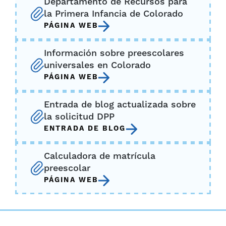
Departamento de Recursos para
la Primera Infancia de Colorado
$
40,000
PÁGINA WEB
Tipo de participación
Información sobre preescolares
universales en Colorado
Día completo
PÁGINA WEB
Medio día
Entrada de blog actualizada sobre
Jornada extendida
la solicitud DPP
ENTRADA DE BLOG
Su crédito de matrícula mensual
estimado
Calculadora de matrícula
preescolar
PÁGINA WEB
$820 - $1227
La calculadora de matrícula del DPP ofrece
estimaciones solo para fines de planificación. La
calculadora no garantiza montos de financiación