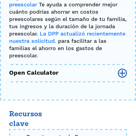
preescolar
Te ayuda a comprender mejor
cuánto podrías ahorrar en costos
preescolares según el tamaño de tu familia,
tus ingresos y la duración de la jornada
preescolar.
La DPP actualizó recientemente
nuestra solicitud.
para facilitar a las
familias el ahorro en los gastos de
preescolar.
Tamaño de la familia
2
3
4
5
6
7
8
Recursos
clave
Ingresos brutos anuales