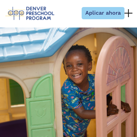
Saltar al contenido
Aplicar ahora