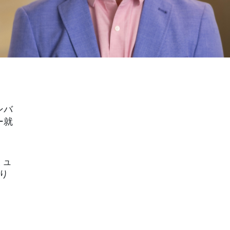
ンバ
ー就
ミュ
り