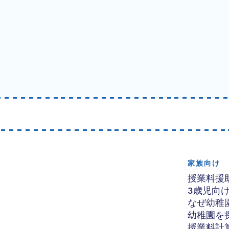
家族向け
授業料援
3歳児向
なぜ幼稚
幼稚園を
授業料計