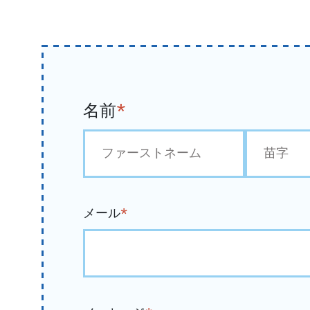
名前
*
初
最
め
後
メール
*