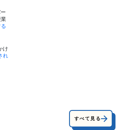
バー
授業
する
かけ
され
すべて見る