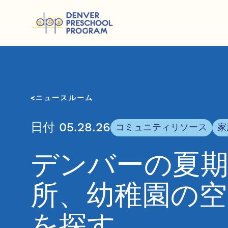
コンテンツにスキップ
ニュースルーム
日付 05.28.26
コミュニティリソース
家
デンバーの夏
所、幼稚園の空
を探す