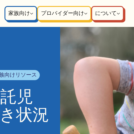
家族向け
プロバイダー向け
について
族向けリソース
期託児
き状況