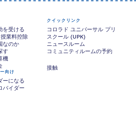
クイックリンク
助を受ける
コロラド ユニバーサル プリ
け授業料控除
スクール (UPK)
園なのか
ニュースルーム
探す
コミュニティルームの予約
算機
金
接触
ー向け
ダーになる
ロバイダー