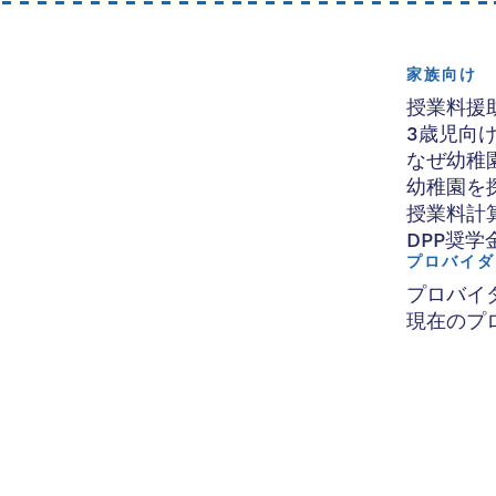
家族向け
授業料援
3歳児向
なぜ幼稚
幼稚園を
授業料計
DPP奨学
プロバイダ
プロバイ
現在のプ