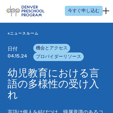
コンテンツにスキップ
今すぐ申し込む
ニュースルーム
機会とアクセス
日付
04.15.24
プロバイダーリソース
幼児教育における言
語の多様性の受け入
れ
言語は個人を結びつけ、帰属意識のあるコ