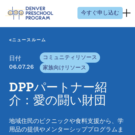
コンテンツにスキップ
今すぐ申し込む
ニュースルーム
コミュニティリソース
日付
06.07.26
家族向けリソース
DPPパートナー紹
介：愛の闘い財団
地域住民のピクニックや食料支援から、学
用品の提供やメンターシッププログラムま