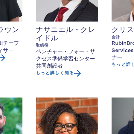
ラウン
ナサニエル・クレ
クリ
会計
イドル
団チーフ
RubinBr
取締役
ィサー
Servic
ベンチャー・フォー・サ
ナー
クセス準備学習センター
もっと詳
共同創設者
もっと詳しく知る