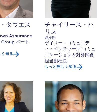
ス・ダウエス
チャイリース・ハ
リス
own Assurance
取締役
es Group パート
ゲイリー・コミュニテ
ィ・ベンチャーズ コミュ
しく知る
ニケーション＆対外関係
担当副社長
もっと詳しく知る