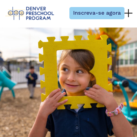
Pular para o conteúdo
Inscreva-se agora