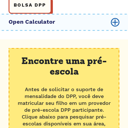
BOLSA DPP
Tamanho da família
2
3
4
5
6
7
8
Encontre uma pré-
escola
Renda Bruta Anual
Antes de solicitar o suporte de
$
40,000
mensalidade do DPP, você deve
matricular seu filho em um provedor
Tipo de Participação
de pré-escola DPP participante.
Clique abaixo para pesquisar pré-
Dia inteiro
escolas disponíveis em sua área,