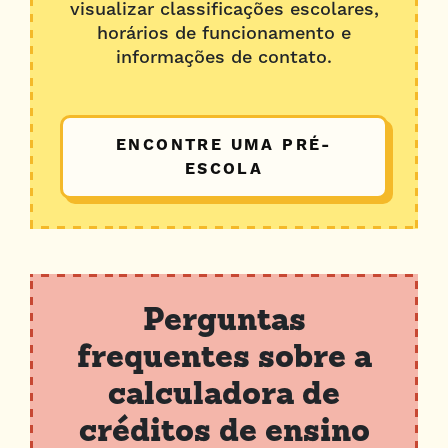
visualizar classificações escolares,
Meio dia
horários de funcionamento e
Dia estendido
informações de contato.
Seu crédito estimado de
mensalidade
ENCONTRE UMA PRÉ-
ESCOLA
$820 - $1227
A calculadora de mensalidade do DPP fornece
estimativas apenas para fins de planejamento. A
calculadora não garante valores de financiamento
específicos ou elegibilidade.
Perguntas
frequentes sobre a
calculadora de
créditos de ensino