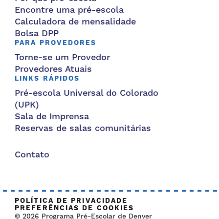
Encontre uma pré-escola
Calculadora de mensalidade
Bolsa DPP
PARA PROVEDORES
Torne-se um Provedor
Provedores Atuais
LINKS RÁPIDOS
Pré-escola Universal do Colorado
(UPK)
Sala de Imprensa
Reservas de salas comunitárias
Contato
POLÍTICA DE PRIVACIDADE
PREFERÊNCIAS DE COOKIES
© 2026 Programa Pré-Escolar de Denver