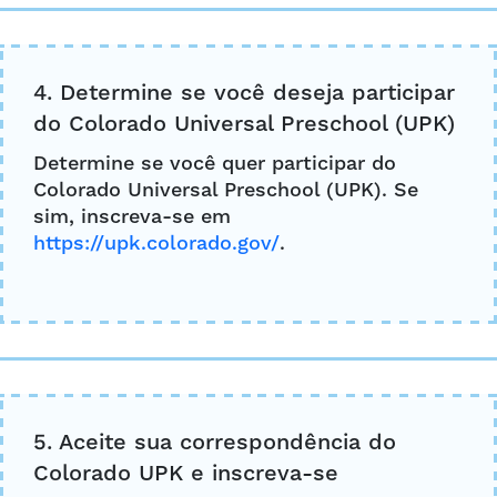
4. Determine se você deseja participar
do Colorado Universal Preschool (UPK)
Determine se você quer participar do
Colorado Universal Preschool (UPK). Se
sim, inscreva-se em
https://upk.colorado.gov/
.
5. Aceite sua correspondência do
Colorado UPK e inscreva-se