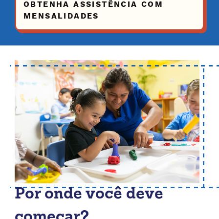
OBTENHA ASSISTÊNCIA COM
MENSALIDADES
Por onde você deve
começar?