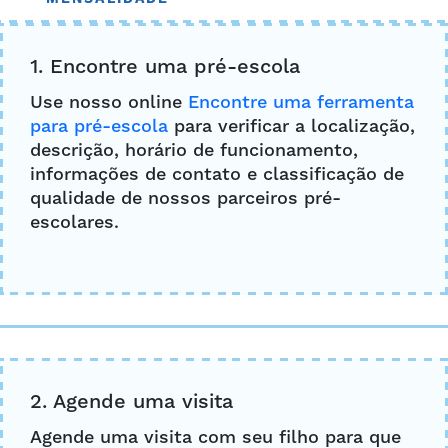
1. Encontre uma pré-escola
Use nosso online
Encontre uma ferramenta
para pré-escola
para verificar a localização,
descrição, horário de funcionamento,
informações de contato e classificação de
qualidade de nossos parceiros pré-
escolares.
2. Agende uma visita
Agende uma visita com seu filho para que